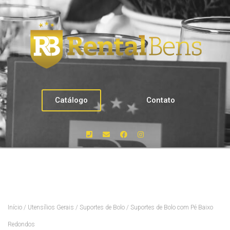
Catálogo
Contato
Início
/
Utensílios Gerais
/
Suportes de Bolo
/ Suportes de Bolo com Pé Baixo
Redondos