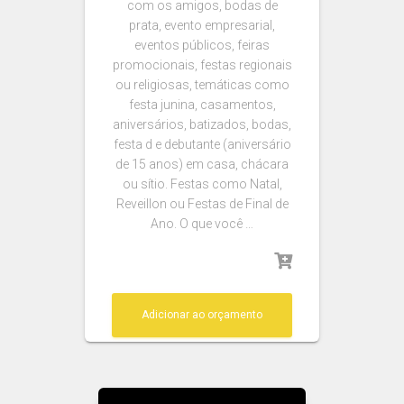
com os amigos, bodas de
prata, evento empresarial,
eventos públicos, feiras
promocionais, festas regionais
ou religiosas, temáticas como
festa junina, casamentos,
aniversários, batizados, bodas,
festa d e debutante (aniversário
de 15 anos) em casa, chácara
ou sítio. Festas como Natal,
Reveillon ou Festas de Final de
Ano. O que você …
Adicionar ao orçamento