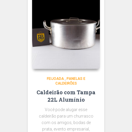
FEIJOADA
,
PANELAS E
CALDEIRÕES
Caldeirão com Tampa
22L Alumínio
Você pode alugar esse
caldeirão para um churrasco
com os amigos, bodas de
prata, evento empresarial,