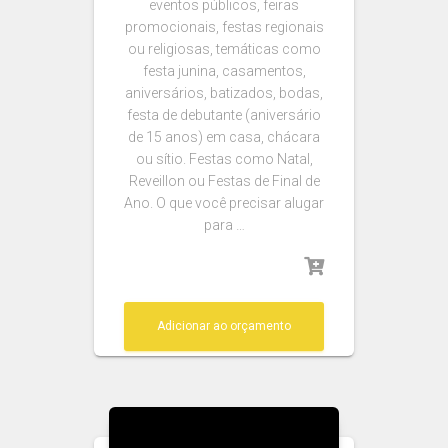
eventos públicos, feiras
promocionais, festas regionais
ou religiosas, temáticas como
festa junina, casamentos,
aniversários, batizados, bodas,
festa de debutante (aniversário
de 15 anos) em casa, chácara
ou sítio. Festas como Natal,
Reveillon ou Festas de Final de
Ano. O que você precisar alugar
para …
Adicionar ao orçamento