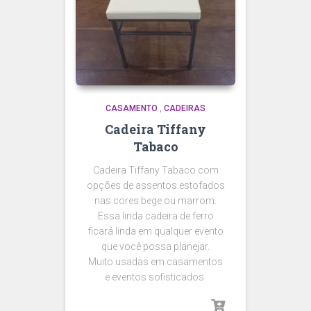
CASAMENTO
,
CADEIRAS
Cadeira Tiffany
Tabaco
Cadeira Tiffany Tabaco com
opções de assentos estofados
nas cores bege ou marrom.
Essa linda cadeira de ferro
ficará linda em qualquer evento
que você possa planejar.
Muito usadas em casamentos
e eventos sofisticados.