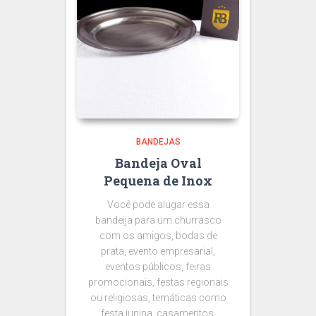
BANDEJAS
Bandeja Oval
Pequena de Inox
Você pode alugar essa
bandeija para um churrasco
com os amigos, bodas de
prata, evento empresarial,
eventos públicos, feiras
promocionais, festas regionais
ou religiosas, temáticas como
festa junina, casamentos,