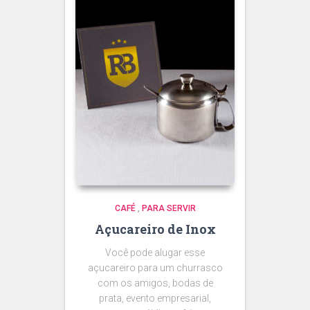
CAFÉ
,
PARA SERVIR
Açucareiro de Inox
Você pode alugar esse
açucareiro para um churrasco
com os amigos, bodas de
prata, evento empresarial,