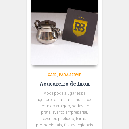
CAFÉ
,
PARA SERVIR
Açucareiro de Inox
Você pode alugar esse
açucareiro para um churrasco
com os amigos, bodas de
prata, evento empresarial,
eventos públicos, feiras
promocionais, festas regionais