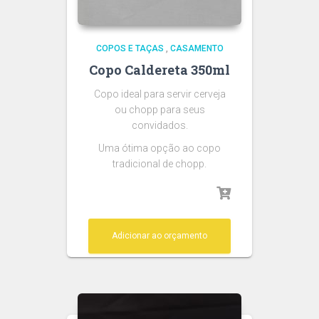
COPOS E TAÇAS
,
CASAMENTO
Copo Caldereta 350ml
Copo ideal para servir cerveja
ou chopp para seus
convidados.
Uma ótima opção ao copo
tradicional de chopp.
Adicionar ao orçamento