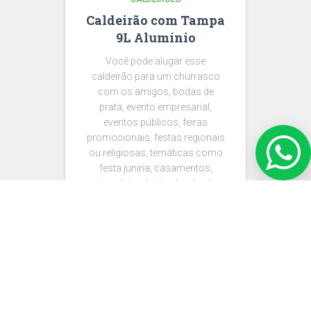
Caldeirão com Tampa
9L Alumínio
Você pode alugar esse
caldeirão para um churrasco
com os amigos, bodas de
prata, evento empresarial,
eventos públicos, feiras
promocionais, festas regionais
ou religiosas, temáticas como
festa junina, casamentos,
aniversários, batizados, bodas,
festa d e debutante (aniversário
de 15 anos) em casa, chácara
ou sítio. Festas como Natal,
Reveillon ou Festas de Final de
Ano. O que você precisar alugar
para …