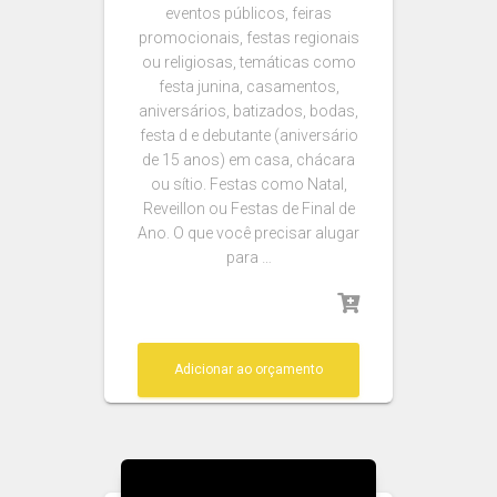
eventos públicos, feiras
promocionais, festas regionais
ou religiosas, temáticas como
festa junina, casamentos,
aniversários, batizados, bodas,
festa d e debutante (aniversário
de 15 anos) em casa, chácara
ou sítio. Festas como Natal,
Reveillon ou Festas de Final de
Ano. O que você precisar alugar
para …
Adicionar ao orçamento