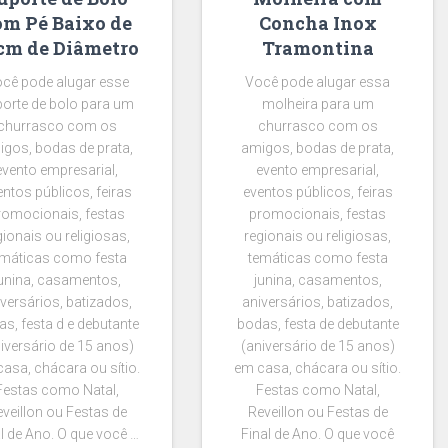
om Pé Baixo de
Concha Inox
cm de Diâmetro
Tramontina
cê pode alugar esse
Você pode alugar essa
orte de bolo para um
molheira para um
churrasco com os
churrasco com os
gos, bodas de prata,
amigos, bodas de prata,
evento empresarial,
evento empresarial,
entos públicos, feiras
eventos públicos, feiras
romocionais, festas
promocionais, festas
gionais ou religiosas,
regionais ou religiosas,
emáticas como festa
temáticas como festa
unina, casamentos,
junina, casamentos,
versários, batizados,
aniversários, batizados,
s, festa d e debutante
bodas, festa de debutante
iversário de 15 anos)
(aniversário de 15 anos)
asa, chácara ou sítio.
em casa, chácara ou sítio.
Festas como Natal,
Festas como Natal,
veillon ou Festas de
Reveillon ou Festas de
l de Ano. O que você …
Final de Ano. O que você