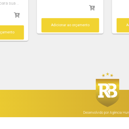
 para sua …
Adicionar ao orçamento
A
orçamento
Desenvolvido por Agência Hur