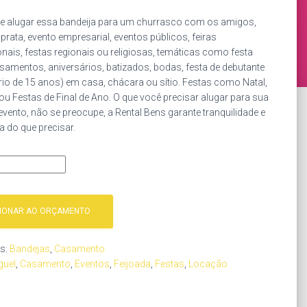
e alugar essa bandeija para um churrasco com os amigos,
prata, evento empresarial, eventos públicos, feiras
ais, festas regionais ou religiosas, temáticas como festa
asamentos, aniversários, batizados, bodas, festa de debutante
rio de 15 anos) em casa, chácara ou sítio. Festas como Natal,
 ou Festas de Final de Ano. O que você precisar alugar para sua
evento, não se preocupe, a Rental Bens garante tranquilidade e
 do que precisar.
CIONAR AO ORÇAMENTO
as:
Bandejas
,
Casamento
guel
,
Casamento
,
Eventos
,
Feijoada
,
Festas
,
Locação