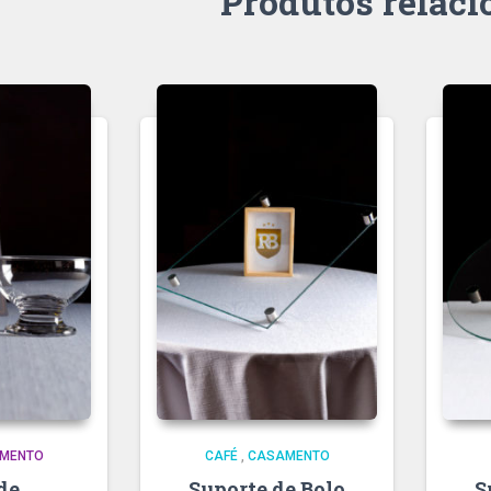
Produtos relac
MENTO
CAFÉ
,
CASAMENTO
de
Suporte de Bolo
S