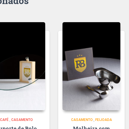
ionados
CAFÉ
,
CASAMENTO
CASAMENTO
,
FEIJOADA
uporte de Bolo
Molheira com