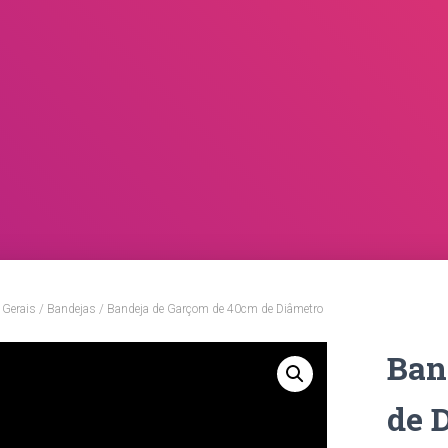
 Gerais
/
Bandejas
/ Bandeja de Garçom de 40cm de Diâmetro
Ban
de 