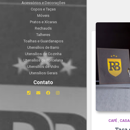
Acessórios e Decorações
Copos e Taças
Móveis
Pratos e Xícaras
Rechauds
Talheres
Toalhas e Guardanapos
Utensílios de Barro
Utensílios de Cozinha
Utensílios de Porcelana
Utensílios de Vidro
Utensílios Gerais
Contato
CAFÉ
,
CASA
Taça 