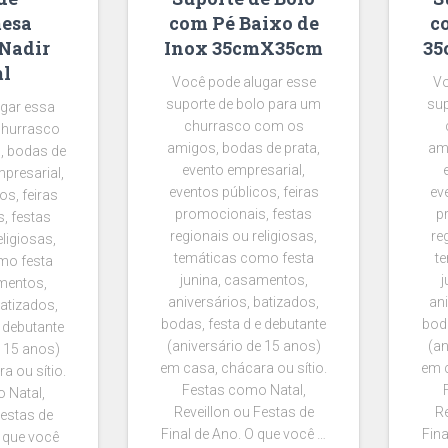
esa
com Pé Baixo de
c
 Nadir
Inox 35cmX35cm
35
l
Você pode alugar esse
Vo
suporte de bolo para um
sup
gar essa
churrasco com os
churrasco
amigos, bodas de prata,
ami
, bodas de
evento empresarial,
mpresarial,
eventos públicos, feiras
ev
os, feiras
promocionais, festas
p
, festas
regionais ou religiosas,
re
eligiosas,
temáticas como festa
t
mo festa
junina, casamentos,
j
mentos,
aniversários, batizados,
ani
batizados,
bodas, festa d e debutante
boda
 debutante
(aniversário de 15 anos)
(an
e 15 anos)
em casa, chácara ou sítio.
em c
a ou sítio.
Festas como Natal,
 Natal,
Reveillon ou Festas de
Re
Festas de
Final de Ano. O que você …
Fina
O que você