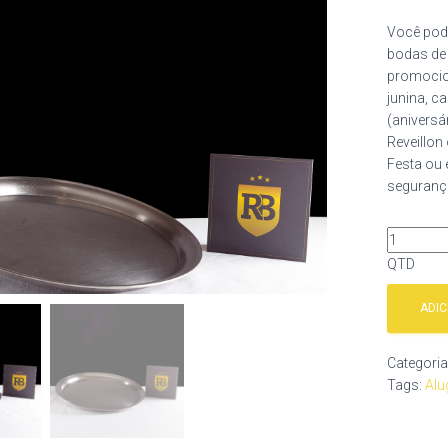
Você pod
bodas de 
promocion
junina, c
(aniversá
Reveillon
Festa ou 
segurança
QTD
ADI
Categori
Tags:
Alu