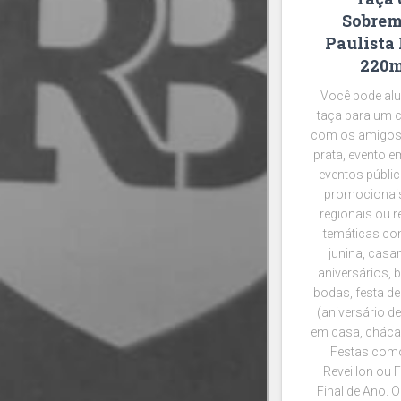
Sobrem
Paulista
220m
Você pode alu
taça para um 
com os amigos
prata, evento e
eventos públic
promocionais
regionais ou r
temáticas co
junina, casa
aniversários, 
bodas, festa de
(aniversário d
em casa, chácar
Festas como
Reveillon ou 
Final de Ano. 