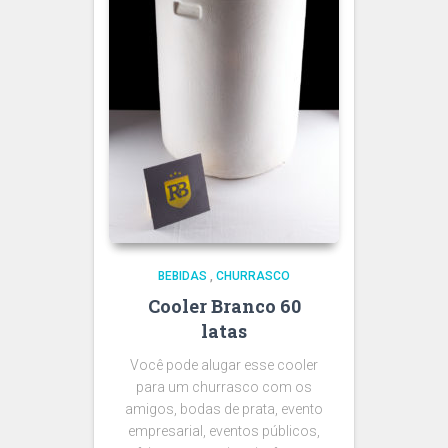
BEBIDAS
,
CHURRASCO
Cooler Branco 60
latas
Você pode alugar esse cooler
para um churrasco com os
amigos, bodas de prata, evento
empresarial, eventos públicos,