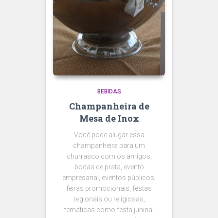
BEBIDAS
Champanheira de
Mesa de Inox
Você pode alugar essa
champanheira para um
churrasco com os amigos,
bodas de prata, evento
empresarial, eventos públicos,
feiras promocionais, festas
regionais ou religiosas,
temáticas como festa junina,