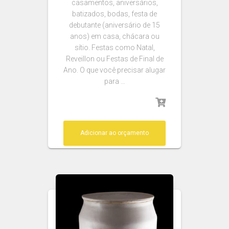
casamentos, aniversários,
batizados, bodas, festa de
debutante (aniversário de 15
anos) em casa, chácara ou
sítio. Festas como Natal,
Reveillon ou Festas de Final de
Ano. O que você precisar alugar
para …
Adicionar ao orçamento