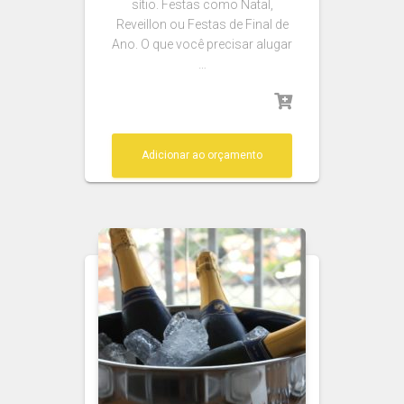
sítio. Festas como Natal,
Reveillon ou Festas de Final de
Ano. O que você precisar alugar
…
Adicionar ao orçamento