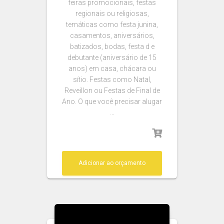
feiras promocionais, festas
regionais ou religiosas,
temáticas como festa junina,
casamentos, aniversários,
batizados, bodas, festa d e
debutante (aniversário de 15
anos) em casa, chácara ou
sítio. Festas como Natal,
Reveillon ou Festas de Final de
Ano. O que você precisar alugar
…
Adicionar ao orçamento