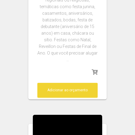
regionais ou religiosas,
temáticas como festa junina,
casamentos, aniversários,
batizados, bodas, festa de
debutante (aniversário de 15
anos) em casa, chácara ou
sítio. Festas como Natal,
Reveillon ou Festas de Final de
Ano. O que você precisar alugar
…
Adicionar ao orçamento