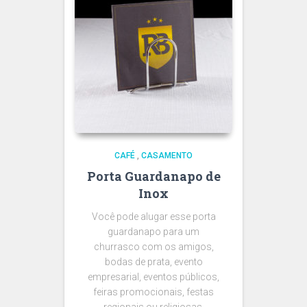
CAFÉ
,
CASAMENTO
Porta Guardanapo de
Inox
Você pode alugar esse porta
guardanapo para um
churrasco com os amigos,
bodas de prata, evento
empresarial, eventos públicos,
feiras promocionais, festas