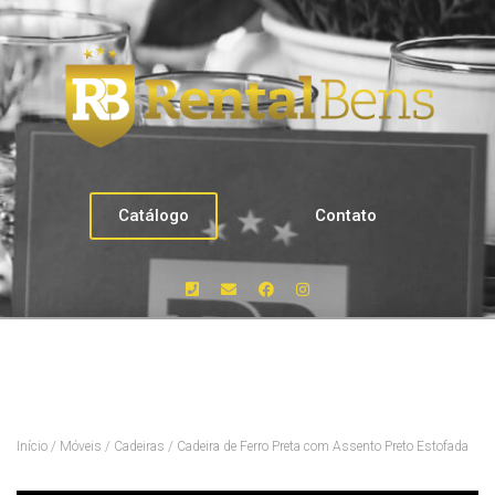
Catálogo
Contato
Início
/
Móveis
/
Cadeiras
/ Cadeira de Ferro Preta com Assento Preto Estofada