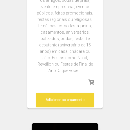
os amigos, bodas de prata,
evento empresarial, eventos
públicos, feiras promocionais,
festas regionais ou religiosas,
temáticas como festa junina,
casamentos, aniversários,
batizados, bodas, festa d e
debutante (aniversário de 15
anos) em casa, chácara ou
sítio. Festas como Natal,
Reveillon ou Festas de Final de
Ano. O que você …
Adicionar ao orçamento