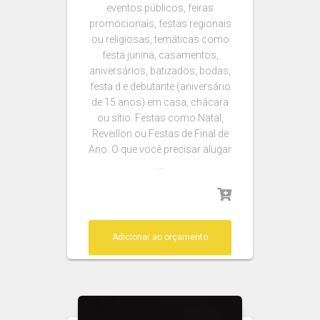
eventos públicos, feiras
promocionais, festas regionais
ou religiosas, temáticas como
festa junina, casamentos,
aniversários, batizados, bodas,
festa d e debutante (aniversário
de 15 anos) em casa, chácara
ou sítio. Festas como Natal,
Reveillon ou Festas de Final de
Ano. O que você precisar alugar
…
Adicionar ao orçamento