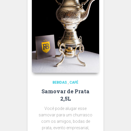
BEBIDAS
,
CAFÉ
Samovar de Prata
2,5L
Você pode alugar esse
samovar para um churrasco
com os amigos, bodas de
prata, evento empresarial,