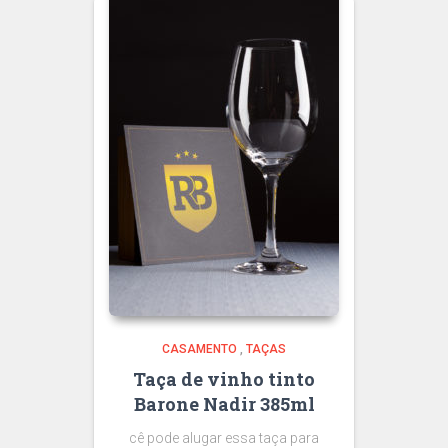
CASAMENTO
,
TAÇAS
Taça de vinho tinto
Barone Nadir 385ml
cê pode alugar essa taça para