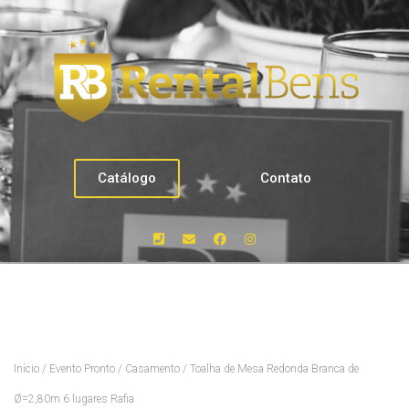
Catálogo
Contato
Início
/
Evento Pronto
/
Casamento
/ Toalha de Mesa Redonda Branca de
Ø=2,80m 6 lugares Rafia