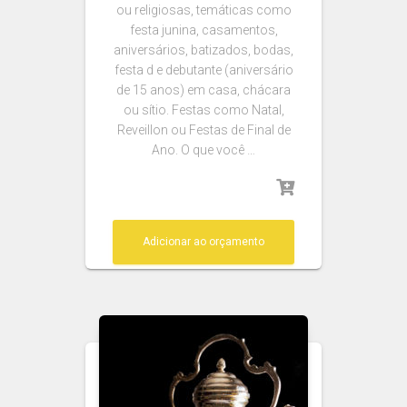
ou religiosas, temáticas como
festa junina, casamentos,
aniversários, batizados, bodas,
festa d e debutante (aniversário
de 15 anos) em casa, chácara
ou sítio. Festas como Natal,
Reveillon ou Festas de Final de
Ano. O que você …
Adicionar ao orçamento