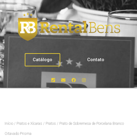
Catálogo
Contato
Início
/
Pratos e Xícaras
/
Pratos
/ Prato de Sobremesa de Porcelana Branco
Oitavado Prisma