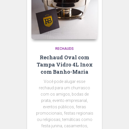
RECHAUDS
Rechaud Oval com
Tampa Vidro 4L Inox
com Banho-Maria
Você pode alugar esse
rechaud para um churrasco
com os amigos, bodas de
prata, evento empresarial,
eventos públicos, feiras
promocionais, festas regionais
ou religiosas, temáticas como
festa junina, casamentos,