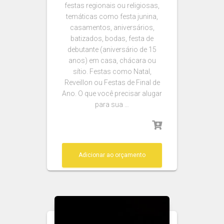
festas regionais ou religiosas,
temáticas como festa junina,
casamentos, aniversários,
batizados, bodas, festa de
debutante (aniversário de 15
anos) em casa, chácara ou
sítio. Festas como Natal,
Reveillon ou Festas de Final de
Ano. O que você precisar alugar
para sua …
Adicionar ao orçamento