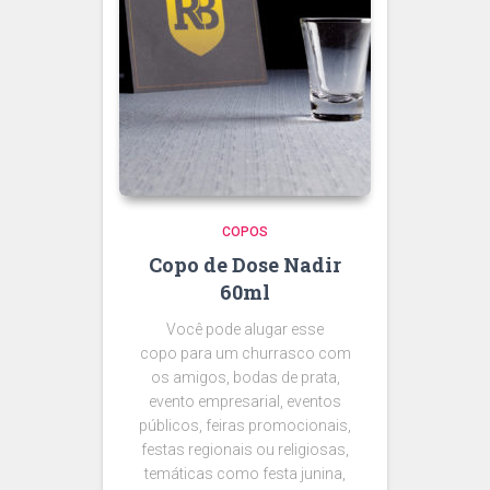
COPOS
Copo de Dose Nadir
60ml
Você pode alugar esse
copo para um churrasco com
os amigos, bodas de prata,
evento empresarial, eventos
públicos, feiras promocionais,
festas regionais ou religiosas,
temáticas como festa junina,