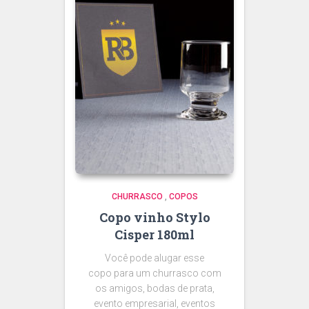
CHURRASCO
,
COPOS
Copo vinho Stylo
Cisper 180ml
Você pode alugar esse
copo para um churrasco com
os amigos, bodas de prata,
evento empresarial, eventos