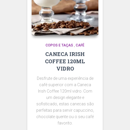
COPOS E TAÇAS
,
CAFÉ
CANECA IRISH
COFFEE 120ML
VIDRO
Desfrute de uma experiência de
café superior com a Caneca
Irish Coffee 120ml vidro. Com
um design elegante e
sofisticado, estas canecas são
perfeitas para servir capuccino,
chocolate quente ou o seu café
favorito.