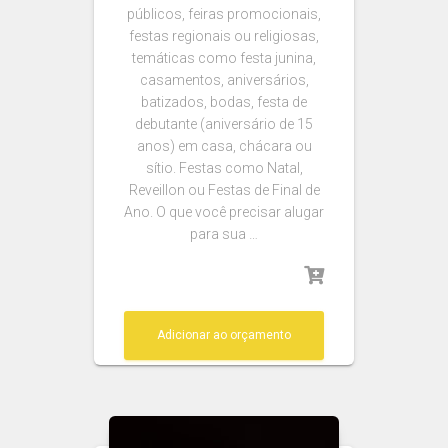
públicos, feiras promocionais,
festas regionais ou religiosas,
temáticas como festa junina,
casamentos, aniversários,
batizados, bodas, festa de
debutante (aniversário de 15
anos) em casa, chácara ou
sítio. Festas como Natal,
Reveillon ou Festas de Final de
Ano. O que você precisar alugar
para sua …
Adicionar ao orçamento