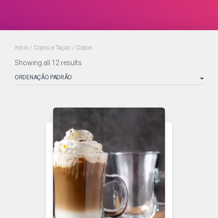
Início
/
Copos e Taças
/ Copos
Showing all 12 results