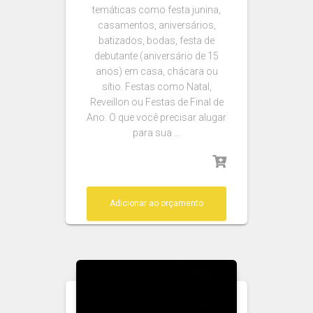
temáticas como festa junina,
casamentos, aniversários,
batizados, bodas, festa de
debutante (aniversário de 15
anos) em casa, chácara ou
sítio. Festas como Natal,
Reveillon ou Festas de Final de
Ano. O que você precisar alugar
para sua …
Adicionar ao orçamento