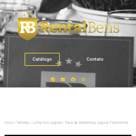
Catálogo
Contato
Início
/
Talheres
/
Linha Inox Laguna
/ Faca de Sobremesa Laguna Tramontina