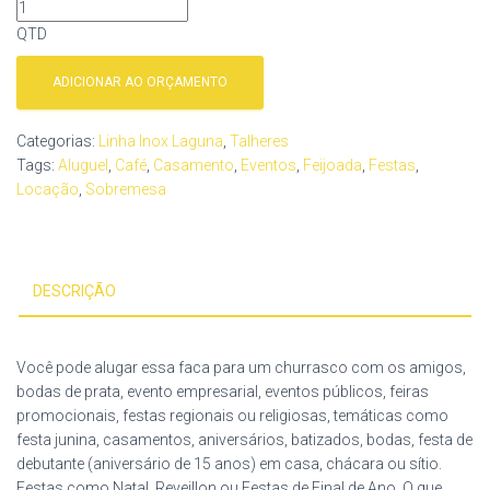
QTD
ADICIONAR AO ORÇAMENTO
Categorias:
Linha Inox Laguna
,
Talheres
Tags:
Aluguel
,
Café
,
Casamento
,
Eventos
,
Feijoada
,
Festas
,
Locação
,
Sobremesa
DESCRIÇÃO
Você pode alugar essa faca para um churrasco com os amigos,
bodas de prata, evento empresarial, eventos públicos, feiras
promocionais, festas regionais ou religiosas, temáticas como
festa junina, casamentos, aniversários, batizados, bodas, festa de
debutante (aniversário de 15 anos) em casa, chácara ou sítio.
Festas como Natal, Reveillon ou Festas de Final de Ano. O que