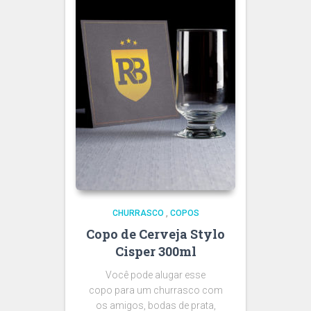
CHURRASCO
,
COPOS
Copo de Cerveja Stylo
Cisper 300ml
Você pode alugar esse
copo para um churrasco com
os amigos, bodas de prata,