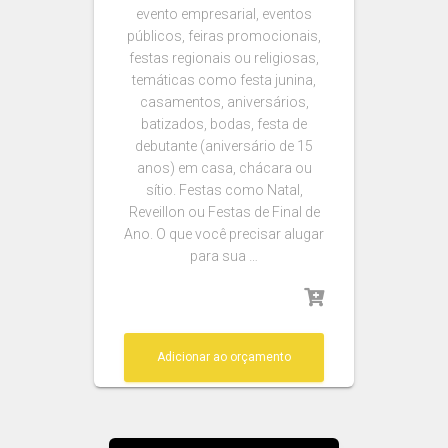
evento empresarial, eventos
públicos, feiras promocionais,
festas regionais ou religiosas,
temáticas como festa junina,
casamentos, aniversários,
batizados, bodas, festa de
debutante (aniversário de 15
anos) em casa, chácara ou
sítio. Festas como Natal,
Reveillon ou Festas de Final de
Ano. O que você precisar alugar
para sua …
Adicionar ao orçamento