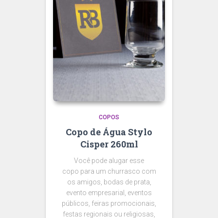
COPOS
Copo de Água Stylo
Cisper 260ml
Você pode alugar esse
copo para um churrasco com
os amigos, bodas de prata,
evento empresarial, eventos
públicos, feiras promocionais,
festas regionais ou religiosas,