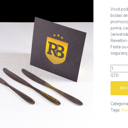
Você pod
bodas de 
promocion
junina, c
(aniversá
Reveillon
Festa ou 
segurança
QTD
ADI
Categori
Tags:
Alu