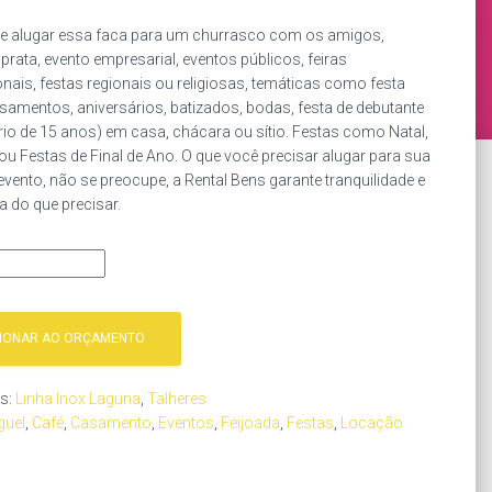
e alugar essa faca para um churrasco com os amigos,
prata, evento empresarial, eventos públicos, feiras
ais, festas regionais ou religiosas, temáticas como festa
asamentos, aniversários, batizados, bodas, festa de debutante
rio de 15 anos) em casa, chácara ou sítio. Festas como Natal,
 ou Festas de Final de Ano. O que você precisar alugar para sua
evento, não se preocupe, a Rental Bens garante tranquilidade e
 do que precisar.
CIONAR AO ORÇAMENTO
as:
Linha Inox Laguna
,
Talheres
guel
,
Café
,
Casamento
,
Eventos
,
Feijoada
,
Festas
,
Locação