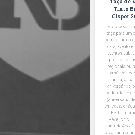
Taça de 
Tinto B
Cisper 
Você pode alu
taça para um 
com os amigos
prata, evento e
eventos públic
promocionais
regionais ou r
temáticas co
junina, casa
aniversários, 
bodas, festa de
(aniversário d
em casa, chácar
Festas como
Reveillon ou 
Final de Ano. 
precisar alugar