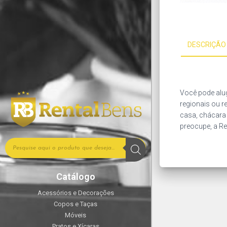
DESCRIÇÃO
Você pode alug
regionais ou r
casa, chácara 
preocupe, a Re
Catálogo
Acessórios e Decorações
Copos e Taças
Móveis
Pratos e Xícaras