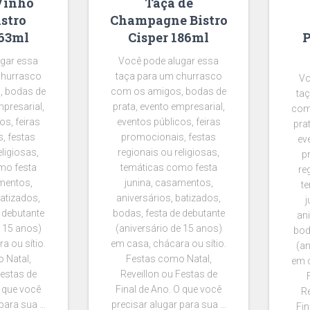
Vinho
Taça de
istro
Champagne Bistro
263ml
Cisper 186ml
P
gar essa
Você pode alugar essa
churrasco
taça para um churrasco
Vo
, bodas de
com os amigos, bodas de
ta
mpresarial,
prata, evento empresarial,
com
os, feiras
eventos públicos, feiras
pra
, festas
promocionais, festas
ev
eligiosas,
regionais ou religiosas,
p
mo festa
temáticas como festa
re
mentos,
junina, casamentos,
t
batizados,
aniversários, batizados,
j
 debutante
bodas, festa de debutante
ani
e 15 anos)
(aniversário de 15 anos)
bod
a ou sítio.
em casa, chácara ou sítio.
(an
 Natal,
Festas como Natal,
em c
Festas de
Reveillon ou Festas de
O que você
Final de Ano. O que você
Re
 para sua …
precisar alugar para sua …
Fin