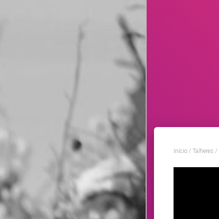
Início
/
Talheres
/