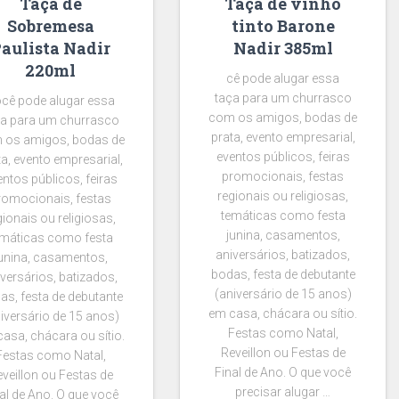
Taça de
Taça de vinho
Sobremesa
tinto Barone
aulista Nadir
Nadir 385ml
220ml
cê pode alugar essa
taça para um churrasco
cê pode alugar essa
com os amigos, bodas de
ça para um churrasco
prata, evento empresarial,
 os amigos, bodas de
eventos públicos, feiras
ta, evento empresarial,
promocionais, festas
entos públicos, feiras
regionais ou religiosas,
romocionais, festas
temáticas como festa
gionais ou religiosas,
junina, casamentos,
emáticas como festa
aniversários, batizados,
unina, casamentos,
bodas, festa de debutante
versários, batizados,
(aniversário de 15 anos)
as, festa de debutante
em casa, chácara ou sítio.
iversário de 15 anos)
Festas como Natal,
asa, chácara ou sítio.
Reveillon ou Festas de
Festas como Natal,
Final de Ano. O que você
veillon ou Festas de
precisar alugar …
al de Ano. O que você