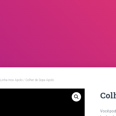
Linha Inox Apolo
/ Colher de Sopa Apolo
Col
Você pod