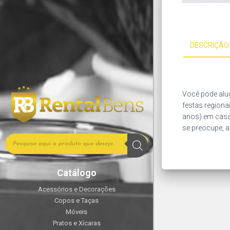
DESCRIÇÃO
Você pode alug
festas regiona
anos) em casa,
se preocupe, a
Catálogo
Acessórios e Decorações
Copos e Taças
Móveis
Pratos e Xícaras