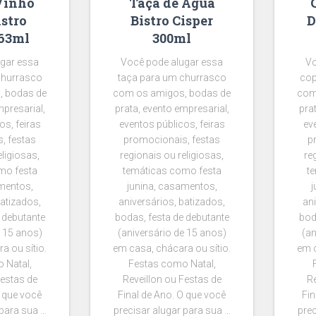
Vinho
Taça de Água
istro
Bistro Cisper
D
263ml
300ml
gar essa
Você pode alugar essa
Vo
churrasco
taça para um churrasco
cop
, bodas de
com os amigos, bodas de
com
mpresarial,
prata, evento empresarial,
pra
os, feiras
eventos públicos, feiras
ev
, festas
promocionais, festas
p
eligiosas,
regionais ou religiosas,
re
mo festa
temáticas como festa
t
mentos,
junina, casamentos,
j
batizados,
aniversários, batizados,
ani
 debutante
bodas, festa de debutante
bod
e 15 anos)
(aniversário de 15 anos)
(an
a ou sítio.
em casa, chácara ou sítio.
em c
 Natal,
Festas como Natal,
Festas de
Reveillon ou Festas de
Re
O que você
Final de Ano. O que você
Fin
 para sua …
precisar alugar para sua …
prec