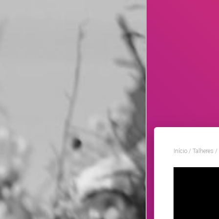
Início
/
Talheres
/