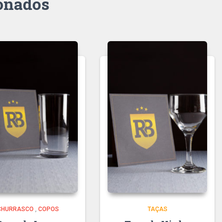
ionados
CHURRASCO
,
COPOS
TAÇAS