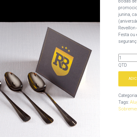
bodas de 
promocion
junina, c
(aniversá
Reveillon
Festa ou 
segurança
QTD
ADI
Categori
Tags:
Alu
Sobreme