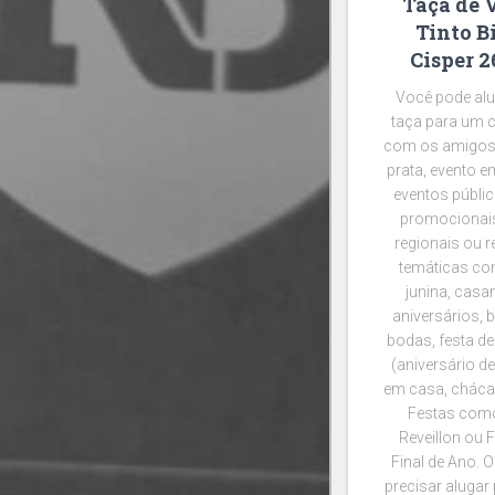
Taça de 
Tinto B
Cisper 
Você pode alu
taça para um 
com os amigos
prata, evento e
eventos públic
promocionais
regionais ou r
temáticas co
junina, casa
aniversários, 
bodas, festa de
(aniversário d
em casa, chácar
Festas como
Reveillon ou 
Final de Ano. 
precisar alugar