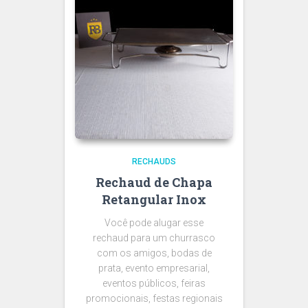
RECHAUDS
Rechaud de Chapa
Retangular Inox
Você pode alugar esse
rechaud para um churrasco
com os amigos, bodas de
prata, evento empresarial,
eventos públicos, feiras
promocionais, festas regionais