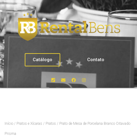
Catálogo
Contato
Início
/
Pratos e Xícaras
/
Pratos
/ Prato de Mesa de Porcelana Branco Oitavado
Prisma