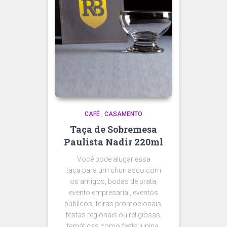
CAFÉ
,
CASAMENTO
Taça de Sobremesa
Paulista Nadir 220ml
Você pode alugar essa
taça para um churrasco com
os amigos, bodas de prata,
evento empresarial, eventos
públicos, feiras promocionais,
festas regionais ou religiosas,
temáticas como festa junina,