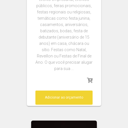
públicos, feiras promocionais,
festas regionais ou religiosas,
temáticas como festa junina,
casamentos, aniversários,
batizados, bodas, festa de
debutante (aniversário de 15
anos) em casa, chácara ou
sítio. Festas como Natal,
Reveillon ou Festas de Final de
Ano. O que você precisar alugar
para sua …
Adicionar ao orçamento