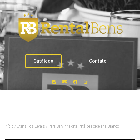
Catálogo
Contato
Início
/
Utensílios Gerais
/
Para Servir
/ Porta Patê de Porcelana Branco