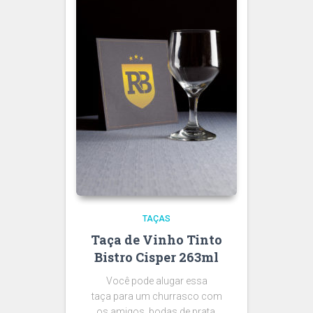
TAÇAS
Taça de Vinho Tinto
Bistro Cisper 263ml
Você pode alugar essa
taça para um churrasco com
os amigos, bodas de prata,