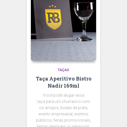
TAÇAS
Taça Aperitivo Bistro
Nadir 169ml
Você pode alugar essa
taça para um churrasco com
os amigos, bodas de prata,
evento empresarial, eventos
públicos, feiras promocionais,
festas regionais ou religiosas,