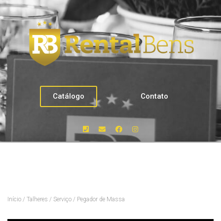
Catálogo
Contato
Início
/
Talheres
/
Serviço
/ Pegador de Massa