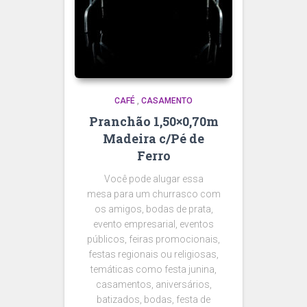
CAFÉ
,
CASAMENTO
Pranchão 1,50×0,70m
Madeira c/Pé de
Ferro
Você pode alugar essa
mesa para um churrasco com
os amigos, bodas de prata,
evento empresarial, eventos
públicos, feiras promocionais,
festas regionais ou religiosas,
temáticas como festa junina,
casamentos, aniversários,
batizados, bodas, festa de