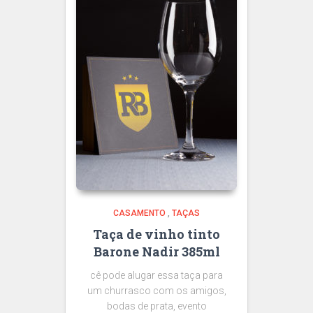
CASAMENTO
,
TAÇAS
Taça de vinho tinto
Barone Nadir 385ml
cê pode alugar essa taça para
um churrasco com os amigos,
bodas de prata, evento