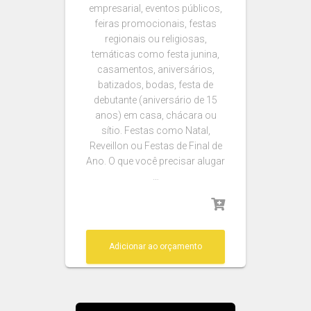
empresarial, eventos públicos,
feiras promocionais, festas
regionais ou religiosas,
temáticas como festa junina,
casamentos, aniversários,
batizados, bodas, festa de
debutante (aniversário de 15
anos) em casa, chácara ou
sítio. Festas como Natal,
Reveillon ou Festas de Final de
Ano. O que você precisar alugar
…
Adicionar ao orçamento