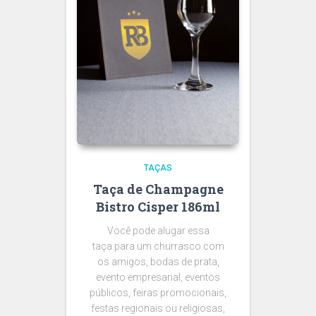
TAÇAS
Taça de Champagne
Bistro Cisper 186ml
Você pode alugar essa
taça para um churrasco com
os amigos, bodas de prata,
evento empresarial, eventos
públicos, feiras promocionais,
festas regionais ou religiosas,