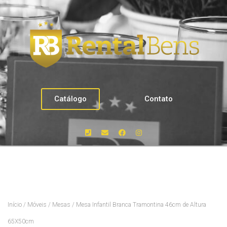
Catálogo
Contato
Início
/
Móveis
/
Mesas
/ Mesa Infantil Branca Tramontina 46cm de Altura
65X50cm