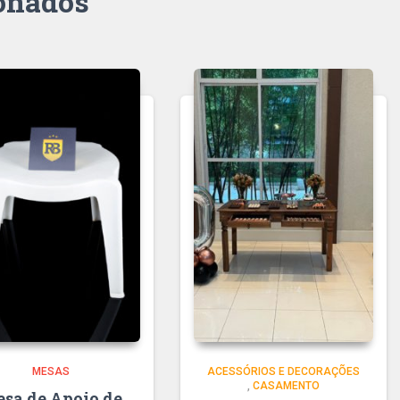
ionados
MESAS
ACESSÓRIOS E DECORAÇÕES
,
CASAMENTO
sa de Apoio de