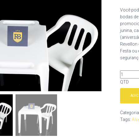
Você pod
bodas de 
promocion
junina, c
(aniversá
Reveillon
Festa ou 
segurança
QTD
ADI
Categoria
Tags:
Alu