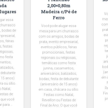
ada
2,00×0,80m
lugares
Madeira c/Pé de
Vo
Ferro
mes
gar essa
com
churrasco
Você pode alugar essa
pra
, bodas de
mesa para um churrasco
ev
mpresarial,
com os amigos, bodas de
p
os, feiras
prata, evento empresarial,
re
, festas
eventos públicos, feiras
t
eligiosas,
promocionais, festas
j
mo festa
regionais ou religiosas,
ani
mentos,
temáticas como festa
bod
batizados,
junina, casamentos,
(an
 debutante
aniversários, batizados,
em c
e 15 anos)
bodas, festa de debutante
a ou sítio.
(aniversário de 15 anos)
Re
 Natal,
em casa, chácara ou sítio.
Fin
Festas de
Festas como Natal,
pr
O que você
Reveillon ou Festas de
ar para …
Final de Ano. O que você