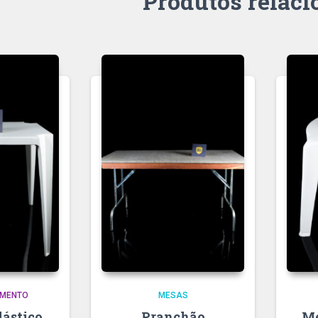
Produtos relac
MENTO
MESAS
lástico
Pranchão
Me