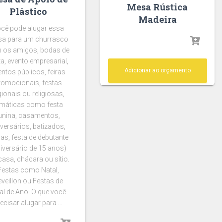
Mesa Rústica
Plástico
Madeira
cê pode alugar essa
a para um churrasco
 os amigos, bodas de
ta, evento empresarial,
Adicionar ao orçamento
entos públicos, feiras
romocionais, festas
gionais ou religiosas,
emáticas como festa
unina, casamentos,
versários, batizados,
as, festa de debutante
iversário de 15 anos)
asa, chácara ou sítio.
Festas como Natal,
veillon ou Festas de
al de Ano. O que você
ecisar alugar para …