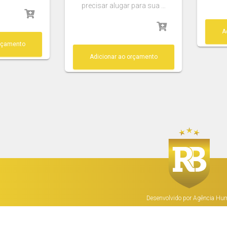
precisar alugar para sua …
A
orçamento
Adicionar ao orçamento
Desenvolvido por Agência Hur