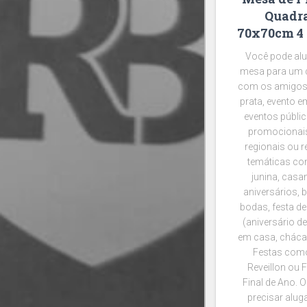
Quadr
70x70cm 4 
Você pode alu
mesa para um 
com os amigos
prata, evento e
eventos públic
promocionais
regionais ou r
temáticas co
junina, casa
aniversários, 
bodas, festa de
(aniversário d
em casa, chácar
Festas como
Reveillon ou 
Final de Ano. 
precisar alug