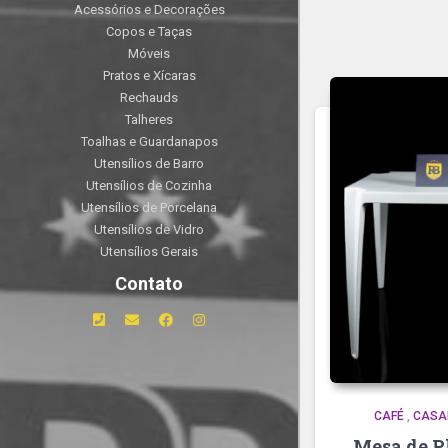
Acessórios e Decorações
Copos e Taças
Móveis
Pratos e Xícaras
Rechauds
Talheres
Toalhas e Guardanapos
Utensílios de Barro
Utensílios de Cozinha
Utensílios de Porcelana
Utensílios de Vidro
Utensílios Gerais
Contato
CAFÉ
,
CASA
Mesa de P