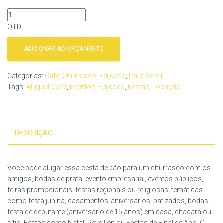
QTD
ADICIONAR AO ORÇAMENTO
Categorias:
Café
,
Churrasco
,
Feijoada
,
Para Servir
Tags:
Aluguel
,
Café
,
Eventos
,
Feijoada
,
Festas
,
Locação
DESCRIÇÃO
Você pode alugar essa cesta de pão para um churrasco com os
amigos, bodas de prata, evento empresarial, eventos públicos,
feiras promocionais, festas regionais ou religiosas, temáticas
como festa junina, casamentos, aniversários, batizados, bodas,
festa de debutante (aniversário de 15 anos) em casa, chácara ou
sítio. Festas como Natal, Reveillon ou Festas de Final de Ano. O