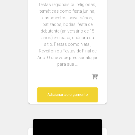
festas regionais ou religiosas,
temáticas como festa junina,
casamentos, aniversários,
batizados, bodas, festa de
debutante (aniversário de 15
anos) em casa, chácara ou
sítio. Festas como Natal,
Reveillon ou Festas de Final de
Ano. O que você precisar alugar
para sua …
Adicionar ao orçamento