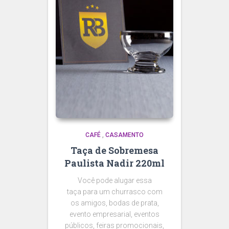
CAFÉ
,
CASAMENTO
Taça de Sobremesa
Paulista Nadir 220ml
Você pode alugar essa
taça para um churrasco com
os amigos, bodas de prata,
evento empresarial, eventos
públicos, feiras promocionais,