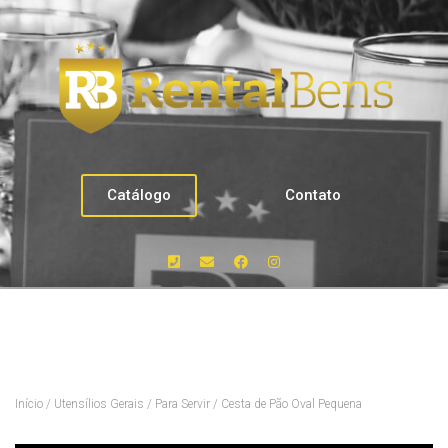
Catálogo
Contato
Início
/
Utensílios Gerais
/
Para Servir
/ Cesta de Pão Oval Pequena