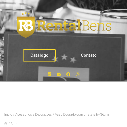
Catálogo
Contato
Início
/
Acessórios e Decorações
/ Vaso Dourado com cristais h=36cm
Ø=18cm