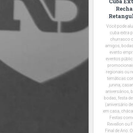
Cuba Ext
Recha
Retangul
Você pode alu
cuba extra 
churrasco 
amigos, bodas 
evento empre
eventos públic
promocionais
regionais ou r
temáticas co
junina, casa
aniversários, 
bodas, festa de
(aniversário d
em casa, chácar
Festas como
Reveillon ou 
Final de Ano. 