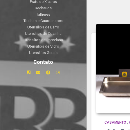
Pratos e Xícaras
Rechauds
Talheres
Toalhas e Guardanapos
Utensílios de Barro
Utensílios de Cozinha
Utensílios de Porcelana
Utensílios de Vidro
Utensílios Gerais
Contato
CASAMENTO
,