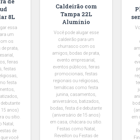
ra de
Caldeirão com
ud
P
Tampa 22L
ar 8L
se
Alumínio
gar essa
Vo
Você pode alugar esse
para um
caldeirão para um
com os
churrasco com os
de prata,
ami
amigos, bodas de prata,
sarial,
evento empresarial,
os, feiras
ev
eventos públicos, feiras
, festas
p
promocionais, festas
eligiosas,
re
regionais ou religiosas,
mo festa
t
temáticas como festa
mentos,
j
junina, casamentos,
batizados,
ani
aniversários, batizados,
 debutante
bod
bodas, festa d e debutante
e 15 anos)
(an
(aniversário de 15 anos)
a ou sítio.
em c
em casa, chácara ou sítio.
 Natal,
Festas como Natal,
Festas de
Re
Reveillon ou Festas de
O que você
Fin