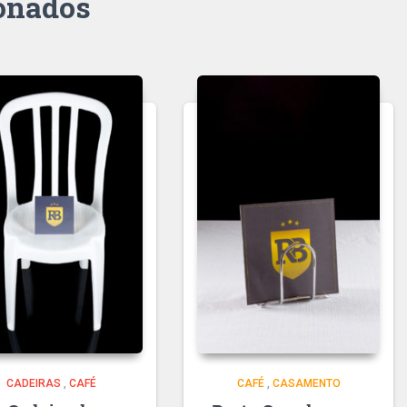
ionados
CADEIRAS
,
CAFÉ
CAFÉ
,
CASAMENTO