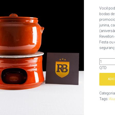
Você pod
bodas de 
promocion
junina, c
(aniversá
Reveillon
Festa ou 
segurança
QTD
ADI
Categori
Tags:
Alu