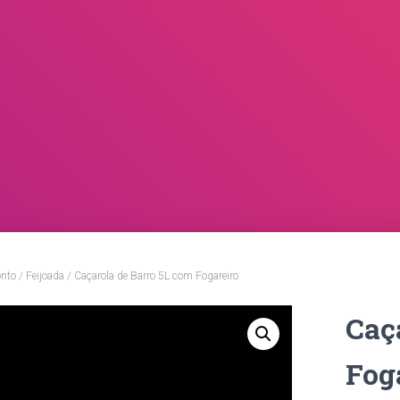
onto
/
Feijoada
/ Caçarola de Barro 5L com Fogareiro
Caç
Fog