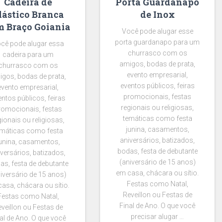
Cadeira de
Porta Guardanapo
lástico Branca
de Inox
m Braço Goiania
Você pode alugar esse
porta guardanapo para um
cê pode alugar essa
churrasco com os
cadeira para um
amigos, bodas de prata,
churrasco com os
evento empresarial,
gos, bodas de prata,
eventos públicos, feiras
evento empresarial,
promocionais, festas
entos públicos, feiras
regionais ou religiosas,
romocionais, festas
temáticas como festa
gionais ou religiosas,
junina, casamentos,
emáticas como festa
aniversários, batizados,
unina, casamentos,
bodas, festa de debutante
versários, batizados,
(aniversário de 15 anos)
as, festa de debutante
em casa, chácara ou sítio.
iversário de 15 anos)
Festas como Natal,
asa, chácara ou sítio.
Reveillon ou Festas de
Festas como Natal,
Final de Ano. O que você
veillon ou Festas de
precisar alugar …
al de Ano. O que você