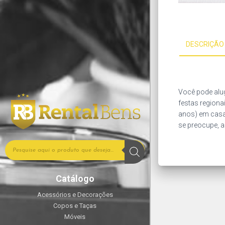
DESCRIÇÃO
Você pode alug
festas regiona
anos) em casa,
se preocupe, a
Catálogo
Acessórios e Decorações
Copos e Taças
Móveis