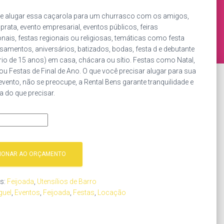
e alugar essa caçarola para um churrasco com os amigos,
prata, evento empresarial, eventos públicos, feiras
ais, festas regionais ou religiosas, temáticas como festa
asamentos, aniversários, batizados, bodas, festa d e debutante
rio de 15 anos) em casa, chácara ou sítio. Festas como Natal,
 ou Festas de Final de Ano. O que você precisar alugar para sua
evento, não se preocupe, a Rental Bens garante tranquilidade e
 do que precisar.
CIONAR AO ORÇAMENTO
as:
Feijoada
,
Utensílios de Barro
guel
,
Eventos
,
Feijoada
,
Festas
,
Locação